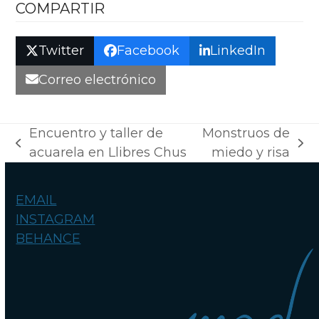
COMPARTIR
Twitter
Facebook
LinkedIn
Correo electrónico
Encuentro y taller de
Monstruos de
previous
next
acuarela en Llibres Chus
miedo y risa
post:
post:
EMAIL
INSTAGRAM
BEHANCE