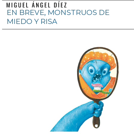
Skip
Abrir
Cerrar
EN BREVE, MONSTRUOS DE
to
menú
menú
content
MIEDO Y RISA
móvil
móvil