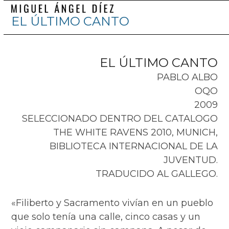
Skip
Abrir
Cerrar
EL ÚLTIMO CANTO
to
menú
menú
content
móvil
móvil
EL ÚLTIMO CANTO
PABLO ALBO
OQO
2009
SELECCIONADO DENTRO DEL CATALOGO
THE WHITE RAVENS 2010, MUNICH,
BIBLIOTECA INTERNACIONAL DE LA
JUVENTUD.
TRADUCIDO AL GALLEGO.
«Filiberto y Sacramento vivían en un pueblo
que solo tenía una calle, cinco casas y un