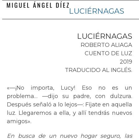
Skip
Abrir
Cerrar
LUCIÉRNAGAS
to
menú
menú
content
móvil
móvil
LUCIÉRNAGAS
ROBERTO ALIAGA
CUENTO DE LUZ
2019
TRADUCIDO AL INGLÉS.
«—¡No importa, Lucy! Eso no es un
problema… —dijo su padre, con dulzura.
Después señaló a lo lejos—: Fíjate en aquella
luz. Llegaremos a ella, y allí tendrás nuevos
amigos».
En busca de un nuevo hogar seguro, las