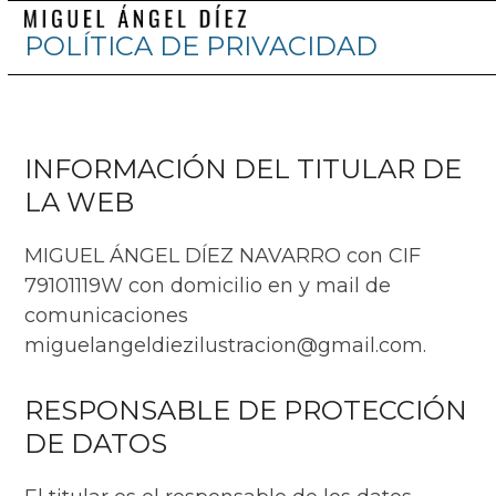
Skip
Abrir
Cerrar
POLÍTICA DE PRIVACIDAD
to
menú
menú
content
móvil
móvil
INFORMACIÓN DEL TITULAR DE
LA WEB
MIGUEL ÁNGEL DÍEZ NAVARRO con CIF
79101119W con domicilio en y mail de
comunicaciones
miguelangeldiezilustracion@gmail.com.
RESPONSABLE DE PROTECCIÓN
DE DATOS