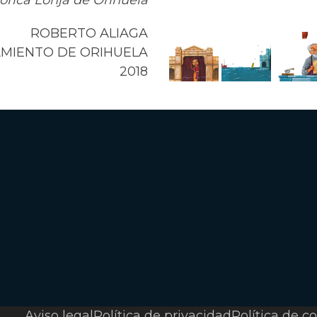
ROBERTO ALIAGA
AMIENTO DE ORIHUELA
2018
Aviso legal
Política de privacidad
Política de c