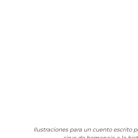
Ilustraciones para un cuento escrito 
sirve de homenaje
a la his